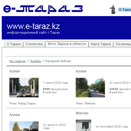
О Тара
Фото Тараза и области
О Таразе
Статистика
Карта Тараза
Гостиниц
На главную
-> 
Альбом
-> 
Городской пейзаж
Аллея
Аллея
7 июня 2010 года
21 июля 2010 
8590
просмотров
10829
просмот
0
рейтинг 
0
рейтинг 
Тема:
Город Тараз
Тема:
Пейзаж
Фонтан
Аллея
21 августа 2010
14 сентября 2010 года
года