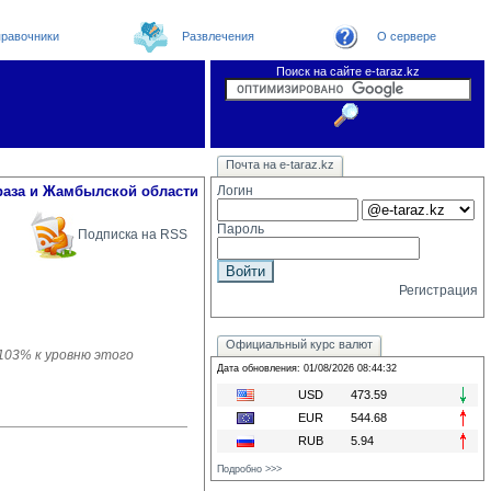
равочники
Развлечения
О сервере
Поиск на сайте e-taraz.kz
Новости
Новости e-taraz
Телефоный справочник
Видеоконференция
Почта на e-taraz.kz
Погода в Таразе
Замечания и предложения
Чат
Организации
Форум
Курсы валют
Web
раза и Жамбылской области
Логин
Пароль
Подписка на RSS
Регистрация
Официальный курс валют
 103% к уровню этого
Дата обновления: 01/08/2026 08:44:32
USD
473.59
EUR
544.68
RUB
5.94
Подробно >>>