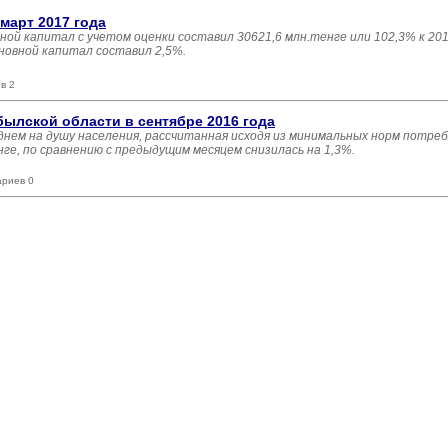
март 2017 года
ной капитал с учетом оценки составил 30621,6 млн.тенге или 102,3% к 201
новной капитал составил 2,5%.
в 2
ылской области в сентябре 2016 года
днем на душу населения, рассчитанная исходя из минимальных норм потре
ге, по сравнению с предыдущим месяцем снизилась на 1,3%.
ариев 0