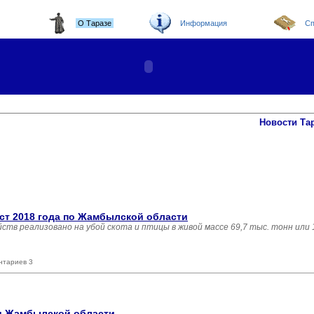
О Таразе
Информация
Сп
Новости Та
ст 2018 года по Жамбылской области
яйств реализовано на убой скота и птицы в живой массе 69,7 тыс. тонн или
нтариев 3
ли Жамбылской области