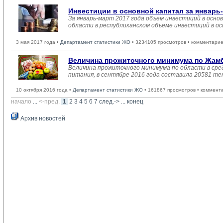
Инвестиции в основной капитал за январь-
За январь-март 2017 года объем инвестиций в основ
области в республиканском объеме инвестиций в ос
3 мая 2017 года •
Департамент статистики ЖО
• 3234105 просмотров • комментарие
Величина прожиточного минимума по Жамб
Величина прожиточного минимума по области в сре
питания, в сентябре 2016 года составила 20581 тен
10 октября 2016 года •
Департамент статистики ЖО
• 161867 просмотров • коммент
начало
... 
<-пред.
1
2
3
4
5
6
7
след.->
... 
конец
Архив новостей