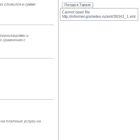
х сложился в сумме
Погода в Таразе
Cannot open file 
http://informer.gismeteo.ru/xml/38341_1.xml
организациями и
о сравнению с
на платные услуги на