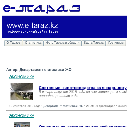
О Таразе
Статистика
Фото Тараза и области
Карта Тараза
Гостиницы
Автор: Департамент статистики ЖО
ЭКОНОМИКА
Состояние животноводства за январь-авгу
В январе-августе 2018 года во всех категориях хоз
периода прошлого года.
18 сентября 2018 года •
Департамент статистики ЖО
• 2809186 просмотров • комме
ЭКОНОМИКА
Основные показатели внутренней торгов