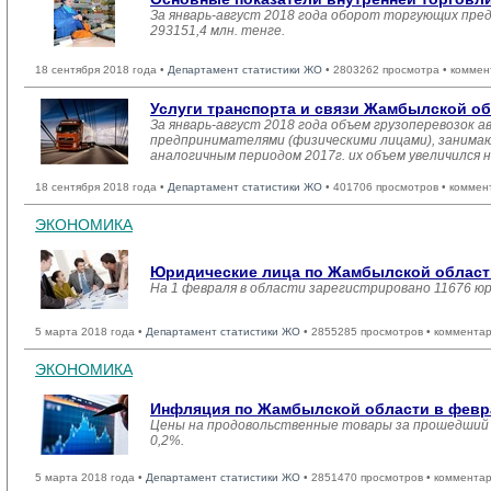
За январь-август 2018 года оборот торгующих пре
293151,4 млн. тенге.
18 сентября 2018 года •
Департамент статистики ЖО
• 2803262 просмотра • коммен
Услуги транспорта и связи Жамбылской о
За январь-август 2018 года объем грузоперевозок
предпринимателями (физическими лицами), занимающ
аналогичным периодом 2017г. их объем увеличился н
18 сентября 2018 года •
Департамент статистики ЖО
• 401706 просмотров • коммен
ЭКОНОМИКА
Юридические лица по Жамбылской области
На 1 февраля в области зарегистрировано 11676 ю
5 марта 2018 года •
Департамент статистики ЖО
• 2855285 просмотров • комментар
ЭКОНОМИКА
Инфляция по Жамбылской области в февра
Цены на продовольственные товары за прошедший м
0,2%.
5 марта 2018 года •
Департамент статистики ЖО
• 2851470 просмотров • комментар