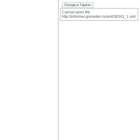
Погода в Таразе
Cannot open file 
http://informer.gismeteo.ru/xml/38341_1.xml