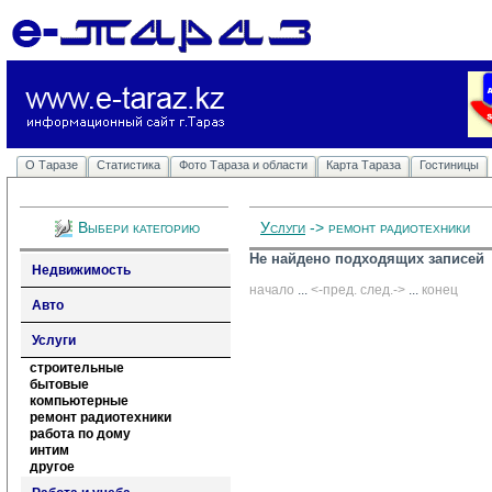
О Таразе
Статистика
Фото Тараза и области
Карта Тараза
Гостиницы
Выбери категорию
Услуги
-> ремонт радиотехники
Не найдено подходящих записей
Недвижимость
начало
... 
<-пред.
след.->
... 
конец
Авто
Услуги
строительные
бытовые
компьютерные
ремонт радиотехники
работа по дому
интим
другое