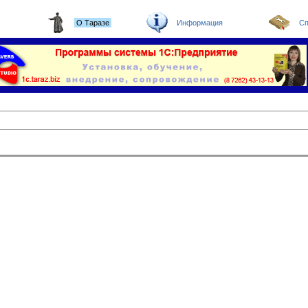
О Таразе
Информация
Сп