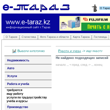
О Тара
О Таразе
Статистика
Фото Тараза и области
Карта Тараза
Гостиницы
Выбери категорию
Работа и учеба
-> ищу работу
Не найдено подходящих записей
Недвижимость
начало
... 
<-пред.
след.->
... 
конец
Авто
Услуги
Работа и учеба
требуются
ищу работу
услуги по трудоустройству
учёба и курсы
Производство