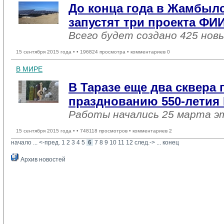
До конца года в Жамбыл
запустят три проекта ФИ
Всего будет создано 425 нов
15 сентября 2015 года •
• 196824 просмотра • комментариев 0
В МИРЕ
В Таразе еще два сквера 
празднованию 550-летия 
Работы начались 25 марта э
15 сентября 2015 года •
• 748118 просмотров • комментариев 2
начало
... 
<-пред.
1
2
3
4
5
6
7
8
9
10
11
12
след.->
... 
конец
Архив новостей