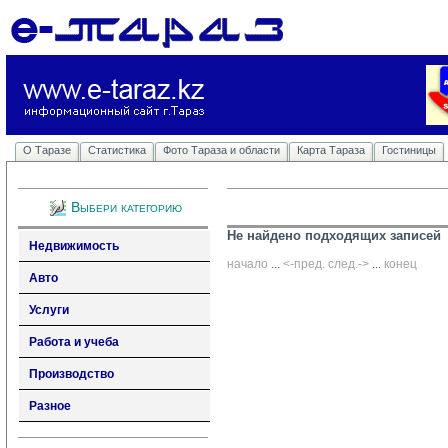
О Таразе
Статистика
Фото Тараза и области
Карта Тараза
Гостиницы
Выбери категорию
Не найдено подходящих записей
Недвижимость
начало
... 
<-пред.
след.->
... 
конец
Авто
Услуги
Работа и учеба
Производство
Разное