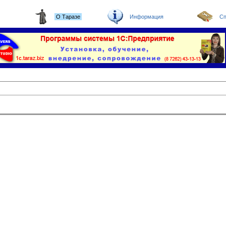
О Таразе
Информация
Сп