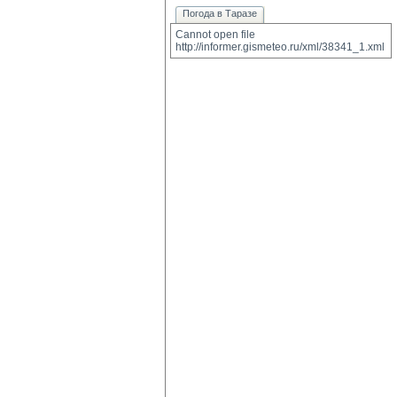
Погода в Таразе
Cannot open file 
http://informer.gismeteo.ru/xml/38341_1.xml