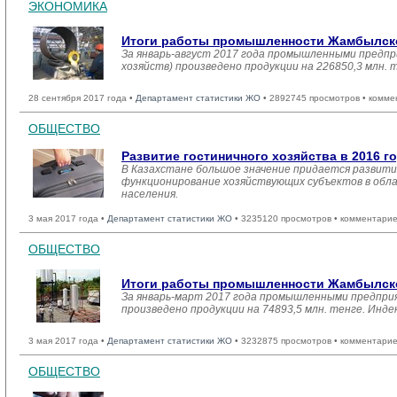
ЭКОНОМИКА
Итоги работы промышленности Жамбылской
За январь-август 2017 года промышленными предпр
хозяйств) произведено продукции на 226850,3 млн.
28 сентября 2017 года •
Департамент статистики ЖО
• 2892745 просмотров • комме
ОБЩЕСТВО
Развитие гостиничного хозяйства в 2016 г
В Казахстане большое значение придается развити
функционирование хозяйствующих субъектов в обла
населения.
3 мая 2017 года •
Департамент статистики ЖО
• 3235120 просмотров • комментарие
ОБЩЕСТВО
Итоги работы промышленности Жамбылской
За январь-март 2017 года промышленными предприя
произведено продукции на 74893,5 млн. тенге. Инд
3 мая 2017 года •
Департамент статистики ЖО
• 3232875 просмотров • комментарие
ОБЩЕСТВО