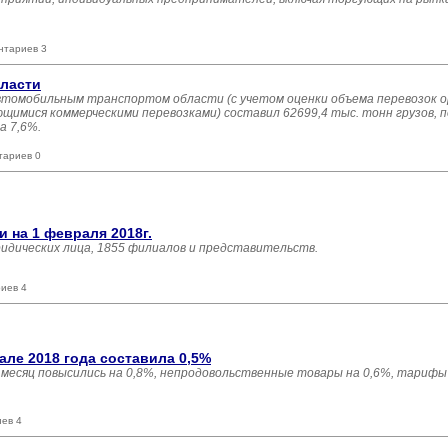
нтариев 3
бласти
 автомобильным транспортом области (с учетом оценки объема перевозок 
имися коммерческими перевозками) составил 62699,4 тыс. тонн грузов, п
а 7,6%.
тариев 0
 на 1 февраля 2018г.
ридических лица, 1855 филиалов и представительств.
иев 4
ле 2018 года составила 0,5%
есяц повысились на 0,8%, непродовольственные товары на 0,6%, тарифы 
иев 4