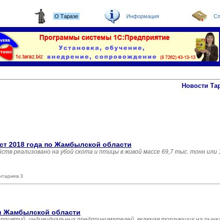
О Таразе
Информация
Сп
Новости Та
ст 2018 года по Жамбылской области
яйств реализовано на убой скота и птицы в живой массе 69,7 тыс. тонн или
нтариев 3
ли Жамбылской области
дприятий, индивидуальных предпринимателей, включая торгующих на рынка