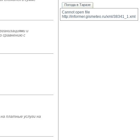
Погода в Таразе
Cannot open file 
http://informer.gismeteo.ru/xml/38341_1.xml
организациями и
о сравнению с
на платные услуги на