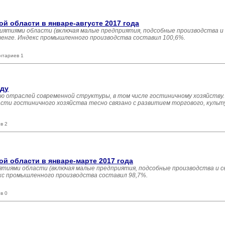
 области в январе-августе 2017 года
иятиями области (включая малые предприятия, подсобные производства и
 тенге. Индекс промышленного производства составил 100,6%.
нтариев 1
оду
ю отраслей современной структуры, в том числе гостиничному хозяйству.
сти гостиничного хозяйства тесно связано с развитием торгового, культ
в 2
 области в январе-марте 2017 года
тиями области (включая малые предприятия, подсобные производства и с
екс промышленного производства составил 98,7%.
в 0