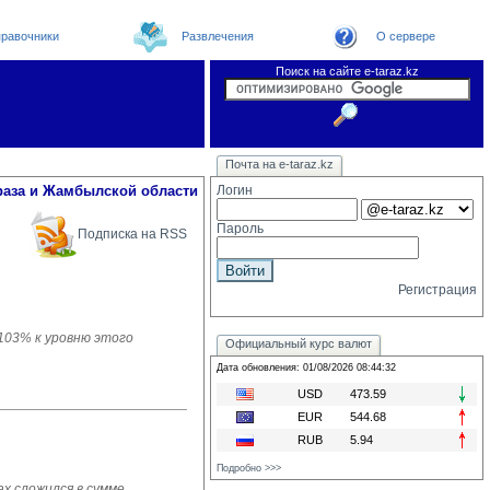
равочники
Развлечения
О сервере
Поиск на сайте e-taraz.kz
Новости
Новости e-taraz
Телефоный справочник
Видеоконференция
Почта на e-taraz.kz
Погода в Таразе
Замечания и предложения
Чат
Организации
Форум
Курсы валют
Web
раза и Жамбылской области
Логин
Пароль
Подписка на RSS
Регистрация
 103% к уровню этого
Официальный курс валют
Дата обновления: 01/08/2026 08:44:32
USD
473.59
EUR
544.68
RUB
5.94
Подробно >>>
х сложился в сумме