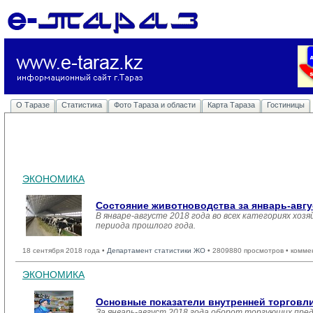
О Таразе
Статистика
Фото Тараза и области
Карта Тараза
Гостиницы
ЭКОНОМИКА
Состояние животноводства за январь-авгу
В январе-августе 2018 года во всех категориях хоз
периода прошлого года.
18 сентября 2018 года •
Департамент статистики ЖО
• 2809880 просмотров • комме
ЭКОНОМИКА
Основные показатели внутренней торгов
За январь-август 2018 года оборот торгующих пре