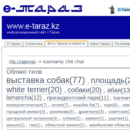
О Тара
Фото Тараза и области
О Таразе
Статистика
Карта Тараза
Гостиниц
На главную
-> 
karmarny chit chat
Облако тэгов
выставка собак(77)
площадь(
,
white terrier(20)
собаки(20)
абая(13
,
,
lamancha(12)
,
,
президентский парк(11)
karmarn
,
,
,
,
коммунистическая(7)
аллея(7)
казыбек би(7)
парк(6)
хим
,
,
,
городской акимат(3)
рахимова(3)
драмтеатр(3)
советская(
,
,
,
центральный гастроном(1)
собаки(1)
акимат(1)
ущелье(1)
,
,
,
каньон(1)
гаи(1)
областной акимат(1)
жамбылская область