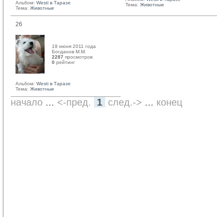
Альбом:
Westi в Таразе
Тема:
Животные
Тема:
Животные
26
19 июня 2011 года
Богданов М.М. 
2287
просмотров
0
рейтинг 
Альбом:
Westi в Таразе
Тема:
Животные
начало
... 
<-пред.
1
след.->
... 
конец