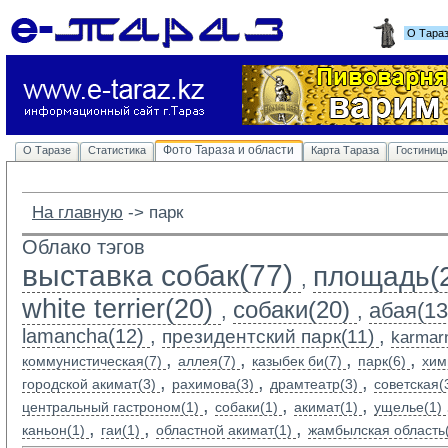
О Тара
Фото Тараза и области
О Таразе
Статистика
Карта Тараза
Гостиниц
На главную
-> 
парк
Облако тэгов
выставка собак(77)
площадь(
,
white terrier(20)
собаки(20)
абая(13
,
,
lamancha(12)
,
,
президентский парк(11)
karmarn
,
,
,
,
коммунистическая(7)
аллея(7)
казыбек би(7)
парк(6)
хим
,
,
,
городской акимат(3)
рахимова(3)
драмтеатр(3)
советская(
,
,
,
центральный гастроном(1)
собаки(1)
акимат(1)
ущелье(1)
,
,
,
каньон(1)
гаи(1)
областной акимат(1)
жамбылская область