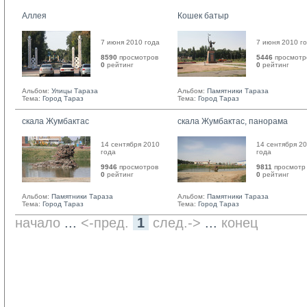
Аллея
Кошек батыр
7 июня 2010 года
7 июня 2010 г
8590
просмотров
5446
просмотр
0
рейтинг 
0
рейтинг 
Альбом:
Улицы Тараза
Альбом:
Памятники Тараза
Тема:
Город Тараз
Тема:
Город Тараз
скала Жумбактас
скала Жумбактас, панорама
14 сентября 2010
14 сентября 2
года
года
9946
просмотров
9811
просмотр
0
рейтинг 
0
рейтинг 
Альбом:
Памятники Тараза
Альбом:
Памятники Тараза
Тема:
Город Тараз
Тема:
Город Тараз
начало
... 
<-пред.
1
след.->
... 
конец