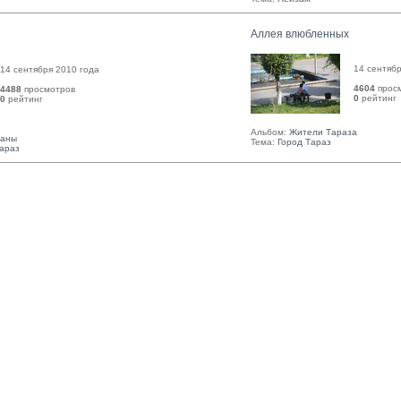
Аллея влюбленных
14 сентябр
14 сентября 2010 года
4604
прос
4488
просмотров
0
рейтинг 
0
рейтинг 
Альбом:
Жители Тараза
таны
Тема:
Город Тараз
Тараз