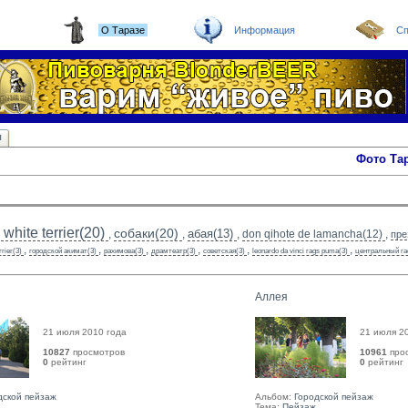
О Таразе
Информация
Сп
ы
Фото Та
white terrier(20)
собаки(20)
абая(13)
,
,
,
don qihote de lamancha(12)
,
пре
,
,
,
,
,
,
rrier(3)
городской акимат(3)
рахимова(3)
драмтеатр(3)
советская(3)
leonardo da vinci rags puma(3)
центральный га
Аллея
21 июля 2010 года
21 июля 2
10827
просмотров
10961
про
0
рейтинг 
0
рейтинг 
дской пейзаж
Альбом:
Городской пейзаж
Тема:
Пейзаж