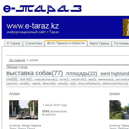
Фото Тараза и области
О Таразе
Статистика
Карта Тараза
Гостиниц
На главную
-> 
аллея
Облако тэгов
выставка собак(77)
площадь(22)
west highland 
,
,
,
,
,
,
,
,
,
chat(10)
толе би(7)
коммунистическая(7)
аллея(7)
казыбек би(7)
парк(6)
химпоселок(4)
jack russel te
,
,
,
,
,
,
,
ущелье(1)
коксай(1)
тараз(1)
айтеке би(1)
каньон(1)
гаи(1)
областной акимат(1)
жамбылская область(1)
Аллея
Аллея
7 июня 2010 года
8589
просмотров
0
рейтинг 
Альбом:
Улицы Тараза
Альбом:
Горо
Тема:
Город Тараз
Тема:
Пейзаж