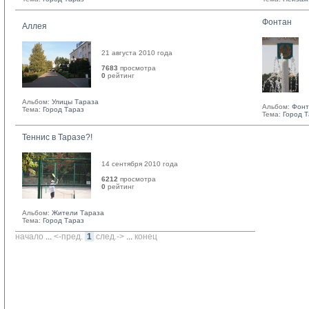
Фонтан
Аллея
21 августа 2010 года
7683
просмотра
0
рейтинг 
Альбом:
Улицы Тараза
Альбом:
Фон
Тема:
Город Тараз
Тема:
Город 
Теннис в Таразе?!
14 сентября 2010 года
6212
просмотра
0
рейтинг 
Альбом:
Жители Тараза
Тема:
Город Тараз
начало
... 
<-пред.
1
след.->
... 
конец