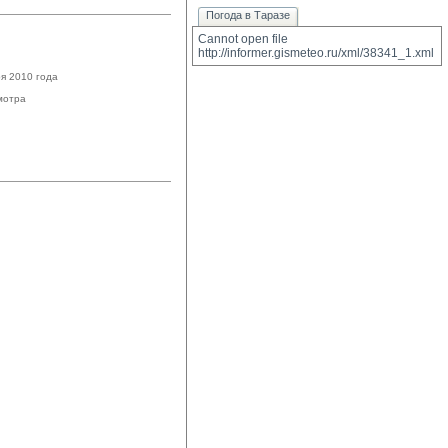
Погода в Таразе
Cannot open file 
http://informer.gismeteo.ru/xml/38341_1.xml
я 2010 года
мотра