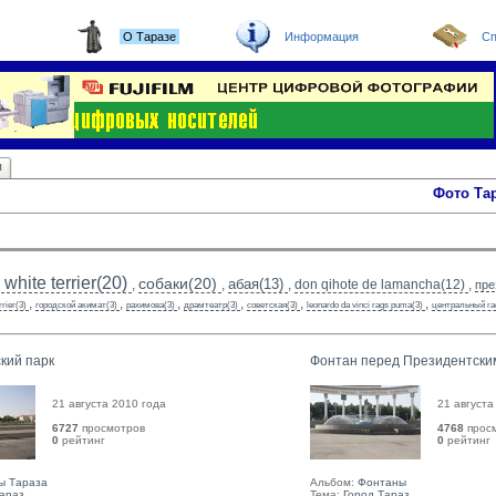
О Таразе
Информация
Сп
ы
Фото Та
white terrier(20)
собаки(20)
абая(13)
,
,
,
don qihote de lamancha(12)
,
пре
,
,
,
,
,
,
rrier(3)
городской акимат(3)
рахимова(3)
драмтеатр(3)
советская(3)
leonardo da vinci rags puma(3)
центральный га
кий парк
Фонтан перед Президентски
21 августа 2010 года
21 августа
6727
просмотров
4768
прос
0
рейтинг 
0
рейтинг 
ы Тараза
Альбом:
Фонтаны
Тараз
Тема:
Город Тараз