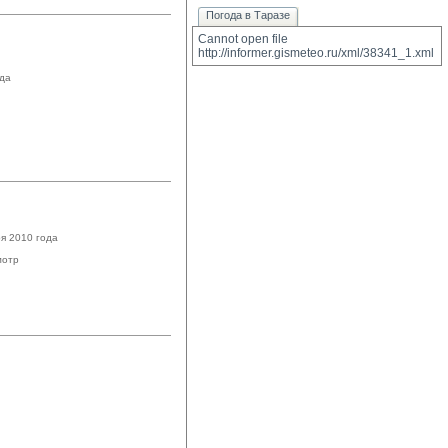
Погода в Таразе
Cannot open file 
http://informer.gismeteo.ru/xml/38341_1.xml
ода
я 2010 года
мотр