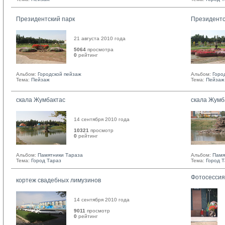
Президентский парк
Президентс
21 августа 2010 года
5064
просмотра
0
рейтинг 
Альбом:
Городской пейзаж
Альбом:
Горо
Тема:
Пейзаж
Тема:
Пейзаж
скала Жумбактас
скала Жумб
14 сентября 2010 года
10321
просмотр
0
рейтинг 
Альбом:
Памятники Тараза
Альбом:
Памя
Тема:
Город Тараз
Тема:
Город 
Фотосессия
кортеж свадебных лимузинов
14 сентября 2010 года
9011
просмотр
0
рейтинг 