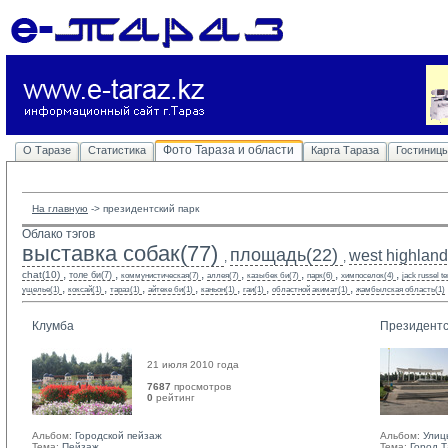
Фото Тараза и области
О Таразе
Статистика
Карта Тараза
Гостиниц
На главную
-> 
президентский парк
Облако тэгов
выставка собак(77)
площадь(22)
west highland 
,
,
,
,
,
,
,
,
,
chat(10)
толе би(7)
коммунистическая(7)
аллея(7)
казыбек би(7)
парк(6)
химпоселок(4)
jack russel te
,
,
,
,
,
,
,
ущелье(1)
коксай(1)
тараз(1)
айтеке би(1)
каньон(1)
гаи(1)
областной акимат(1)
жамбылская область(1)
Клумба
Президентс
21 июля 2010 года
7687
просмотров
0
рейтинг 
Альбом:
Городской пейзаж
Альбом:
Улиц
Тема:
Пейзаж
Тема:
Город 