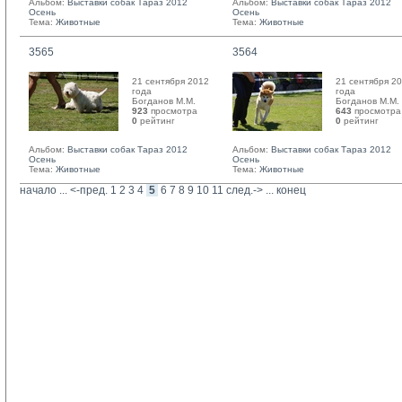
Альбом:
Выставки собак Тараз 2012
Альбом:
Выставки собак Тараз 2012
Осень
Осень
Тема:
Животные
Тема:
Животные
3565
3564
21 сентября 2012
21 сентября 2
года
года
Богданов М.М. 
Богданов М.М. 
923
просмотра
643
просмотра
0
рейтинг 
0
рейтинг 
Альбом:
Выставки собак Тараз 2012
Альбом:
Выставки собак Тараз 2012
Осень
Осень
Тема:
Животные
Тема:
Животные
начало
... 
<-пред.
1
2
3
4
5
6
7
8
9
10
11
след.->
... 
конец