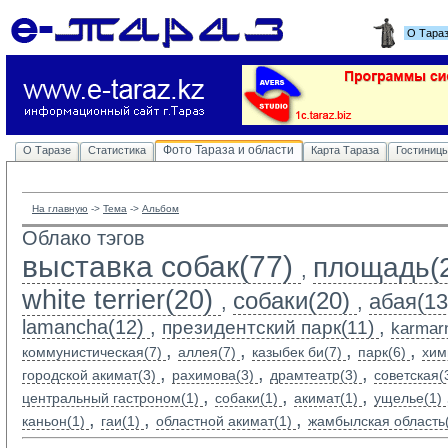
О Тара
Фото Тараза и области
О Таразе
Статистика
Карта Тараза
Гостиниц
На главную
-> 
Тема
-> 
Альбом
Облако тэгов
выставка собак(77)
площадь(
,
white terrier(20)
собаки(20)
абая(13
,
,
lamancha(12)
,
,
президентский парк(11)
karmarn
,
,
,
,
коммунистическая(7)
аллея(7)
казыбек би(7)
парк(6)
хим
,
,
,
городской акимат(3)
рахимова(3)
драмтеатр(3)
советская(
,
,
,
центральный гастроном(1)
собаки(1)
акимат(1)
ущелье(1)
,
,
,
каньон(1)
гаи(1)
областной акимат(1)
жамбылская область